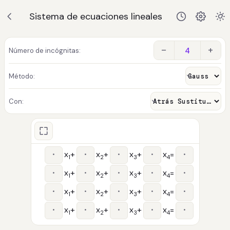
Sistema de ecuaciones lineales
−
+
Número de incógnitas:
Método:
Con:
x
+
x
+
x
+
x
=
1
2
3
4
x
+
x
+
x
+
x
=
1
2
3
4
x
+
x
+
x
+
x
=
1
2
3
4
x
+
x
+
x
+
x
=
1
2
3
4