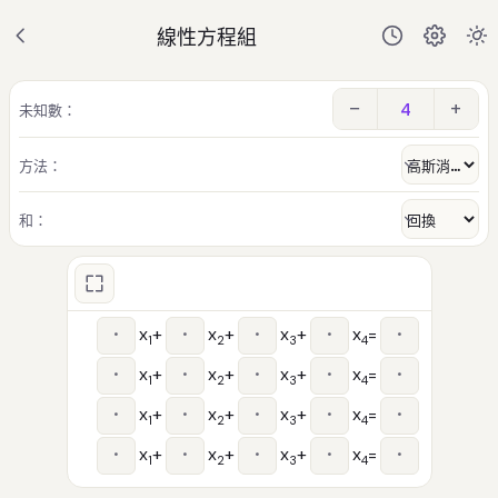
線性方程組
−
+
未知數：
方法：
和：
x
+
x
+
x
+
x
=
1
2
3
4
x
+
x
+
x
+
x
=
1
2
3
4
x
+
x
+
x
+
x
=
1
2
3
4
x
+
x
+
x
+
x
=
1
2
3
4