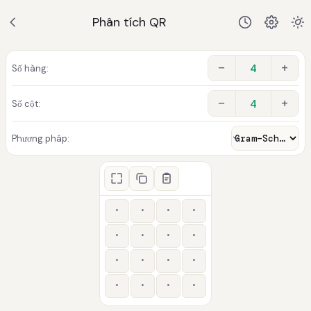
Phân tích QR
−
+
Số hàng:
−
+
Số cột:
Phương pháp: