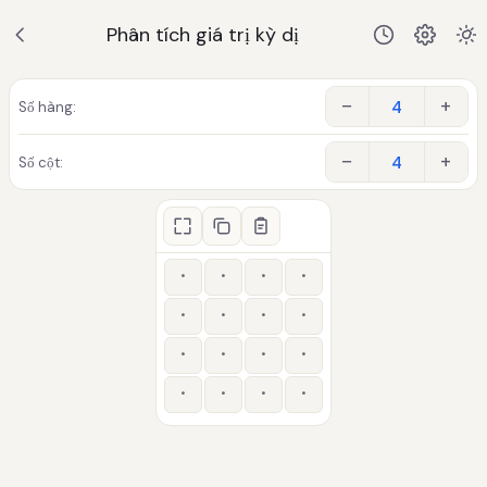
Phân tích giá trị kỳ dị
−
+
Số hàng:
−
+
Số cột: