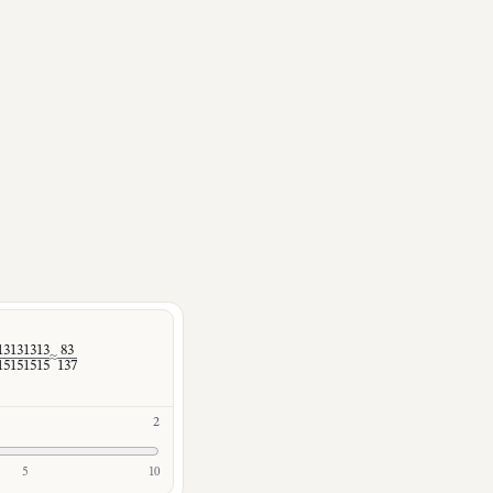
13131313
83
≈
15151515
137
2
5
10