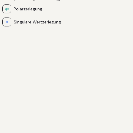
Polarzerlegung
QH
Singuläre Wertzerlegung
σ