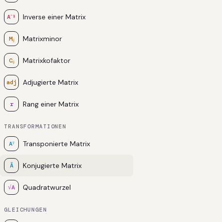
Inverse einer Matrix
A⁻¹
Matrixminor
Mᵢⱼ
Matrixkofaktor
Cᵢⱼ
Adjugierte Matrix
adj
Rang einer Matrix
r
TRANSFORMATIONEN
Transponierte Matrix
Aᵀ
Konjugierte Matrix
Ā
Quadratwurzel
√A
GLEICHUNGEN