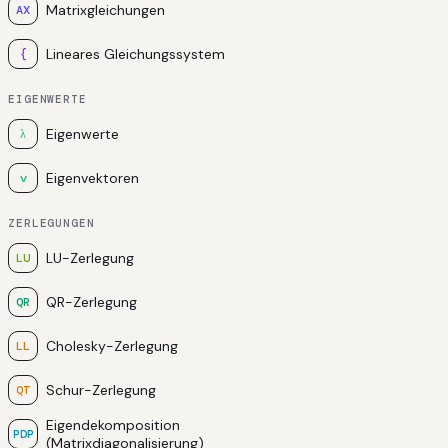
Matrixgleichungen
AX
Lineares Gleichungssystem
{
EIGENWERTE
Eigenwerte
λ
Eigenvektoren
v
ZERLEGUNGEN
LU-Zerlegung
LU
QR-Zerlegung
QR
Cholesky-Zerlegung
LL
Schur-Zerlegung
QT
Eigendekomposition
PDP
(Matrixdiagonalisierung)