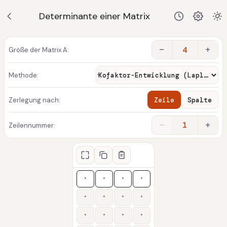
Determinante einer Matrix
−
+
Größe der Matrix A:
Methode:
Zerlegung nach:
Zeile
Spalte
−
+
1
Zeilennummer: