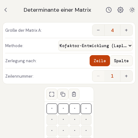
Determinante einer Matrix
−
+
Größe der Matrix A:
Methode:
Zerlegung nach:
Zeile
Spalte
−
+
1
Zeilennummer: