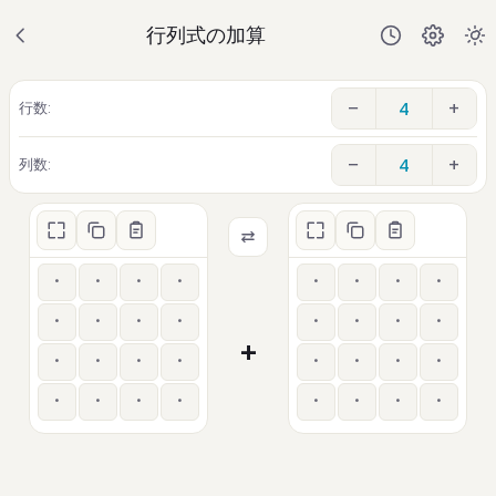
行列式の加算
−
+
行数:
−
+
列数:
+