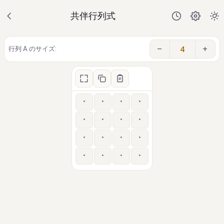
共伴行列式
−
+
行列 A のサイズ: