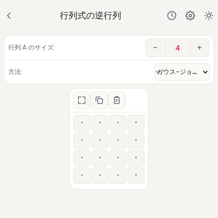
行列式の逆行列
−
+
行列 A のサイズ:
方法: