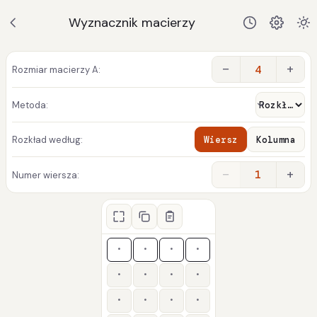
Wyznacznik macierzy
−
+
Rozmiar macierzy A:
Metoda:
Rozkład według:
Wiersz
Kolumna
−
+
1
Numer wiersza: