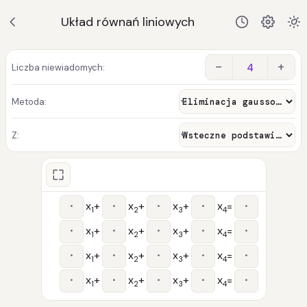
Układ równań liniowych
−
+
Liczba niewiadomych:
Metoda:
Z:
x
+
x
+
x
+
x
=
1
2
3
4
x
+
x
+
x
+
x
=
1
2
3
4
x
+
x
+
x
+
x
=
1
2
3
4
x
+
x
+
x
+
x
=
1
2
3
4