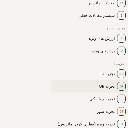
معادلات ماتریس
AX
سیستم معادلات خطی
{
مقادیر ویژه
ارزش های ویژه
λ
بردارهای ویژه
v
تجزیه‌ها
تجزیه LU
LU
تجزیه QR
QR
تجزیه چولسکی
LL
تجزیه شور
QT
تجزیه ویژه (قطری کردن ماتریس)
PDP