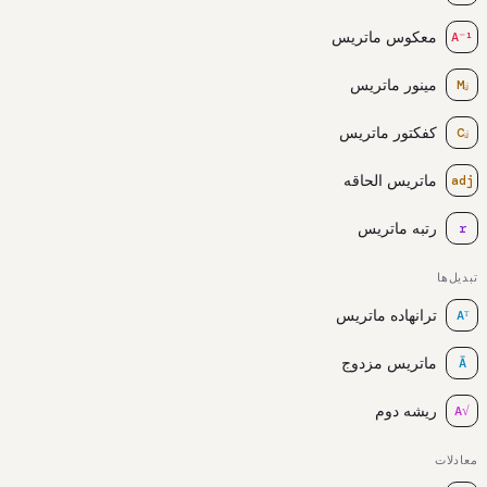
معکوس ماتریس
A⁻¹
مینور ماتریس
Mᵢⱼ
کفکتور ماتریس
Cᵢⱼ
ماتریس الحاقه
adj
رتبه ماتریس
r
تبدیل‌ها
ترانهاده ماتریس
Aᵀ
ماتریس مزدوج
Ā
ریشه دوم
√A
معادلات