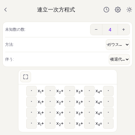
連立一次方程式
−
+
未知数の数:
方法:
伴う:
x
+
x
+
x
+
x
=
1
2
3
4
x
+
x
+
x
+
x
=
1
2
3
4
x
+
x
+
x
+
x
=
1
2
3
4
x
+
x
+
x
+
x
=
1
2
3
4