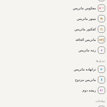
معکوس ماتریس
A⁻¹
مینور ماتریس
Mᵢⱼ
کفکتور ماتریس
Cᵢⱼ
ماتریس الحاقه
adj
رتبه ماتریس
r
تبدیل‌ها
ترانهاده ماتریس
Aᵀ
ماتریس مزدوج
Ā
ریشه دوم
√A
معادلات