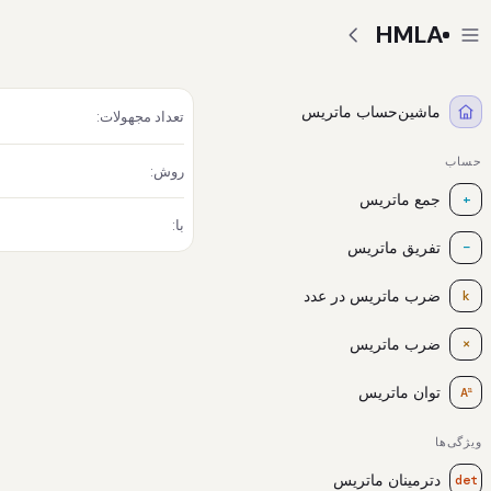
HMLA
ماشین‌حساب ماتریس
تعداد مجهولات:
حساب
روش:
جمع ماتریس
+
با:
تفریق ماتریس
−
ضرب ماتریس در عدد
k
ضرب ماتریس
×
توان ماتریس
Aⁿ
ویژگی‌ها
دترمینان ماتریس
det