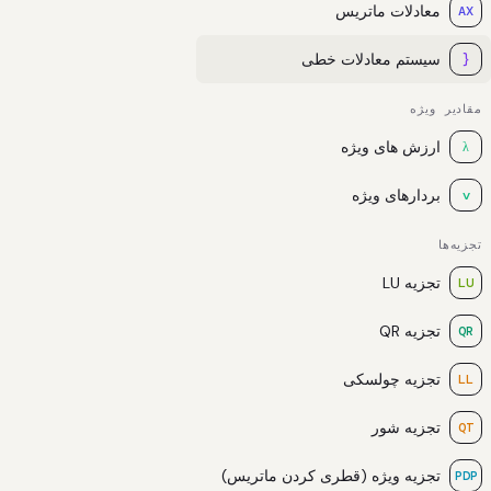
معادلات ماتریس
AX
سیستم معادلات خطی
{
مقادیر ویژه
ارزش های ویژه
λ
بردارهای ویژه
v
تجزیه‌ها
تجزیه LU
LU
تجزیه QR
QR
تجزیه چولسکی
LL
تجزیه شور
QT
تجزیه ویژه (قطری کردن ماتریس)
PDP