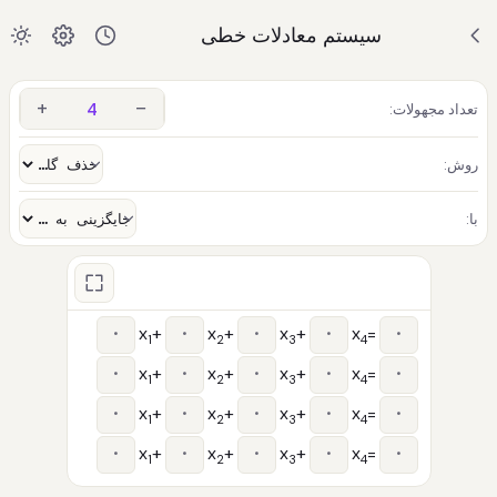
سیستم معادلات خطی
+
−
تعداد مجهولات:
روش:
با:
x
+
x
+
x
+
x
=
1
2
3
4
x
+
x
+
x
+
x
=
1
2
3
4
x
+
x
+
x
+
x
=
1
2
3
4
x
+
x
+
x
+
x
=
1
2
3
4