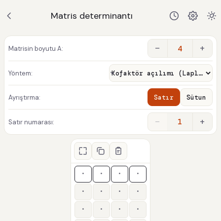
Matris determinantı
−
+
Matrisin boyutu A:
Yöntem:
Ayrıştırma:
Satır
Sütun
−
+
1
Satır numarası: